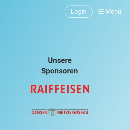
Login
Menü
Unsere
Sponsoren